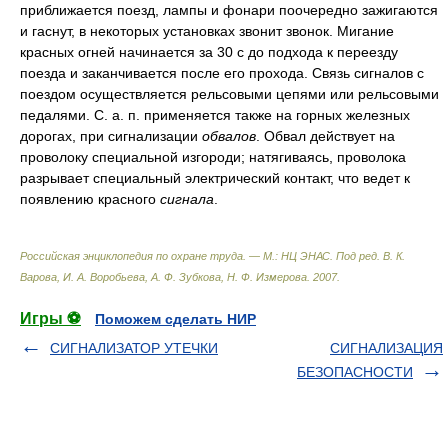
приближается поезд, лампы и фонари поочередно зажигаются
и гаснут, в некоторых установках звонит звонок. Мигание
красных огней начинается за 30 с до подхода к переезду
поезда и заканчивается после его прохода. Связь сигналов с
поездом осуществляется рельсовыми цепями или рельсовыми
педалями. С. а. п. применяется также на горных железных
дорогах, при сигнализации
обвалов
. Обвал действует на
проволоку специальной изгороди; натягиваясь, проволока
разрывает специальный электрический контакт, что ведет к
появлению красного
сигнала
.
Российская энциклопедия по охране труда. — М.: НЦ ЭНАС
.
Под ред. В. К.
Варова, И. А. Воробьева, А. Ф. Зубкова, Н. Ф. Измерова
.
2007
.
Игры ⚽
Поможем сделать НИР
СИГНАЛИЗАТОР УТЕЧКИ
СИГНАЛИЗАЦИЯ
БЕЗОПАСНОСТИ